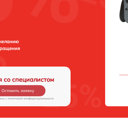
 желанию
бращения
я со специалистом
Оставить заявку
есь c
политикой конфиденциальности