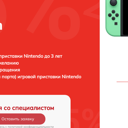
h
приставки Nintendo до 3 лет
 желанию
бращения
й порта) игровой приставки
Nintendo
я со специалистом
Оставить заявку
есь c
политикой конфиденциальности