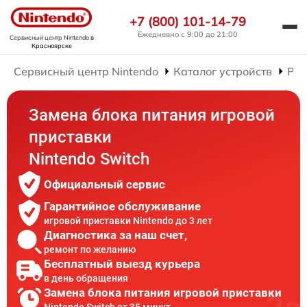
+7 (800) 101-14-79
Ежедневно с 9:00 до 21:00
Сервисный центр Nintendo
в
Красноярске
Сервисный центр Nintendo
Каталог устройств
Рем
Замена блока питания игровой
приставки
Nintendo Switch
Официальный сервис
Гарантийное обслуживание
игровой приставки Nintendo до 3 лет
Диагностика за наш счет,
ремонт по желанию
Бесплатный выезд курьера
в день обращения
Замена блока питания игровой приставки
Nintendo Switch от 35 минут