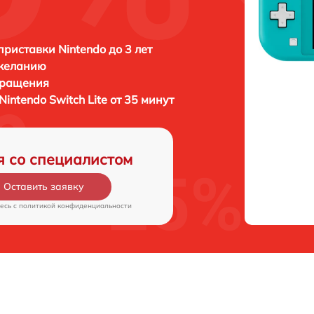
приставки Nintendo до 3 лет
 желанию
бращения
Nintendo Switch Lite от 35 минут
я со специалистом
Оставить заявку
есь c
политикой конфиденциальности